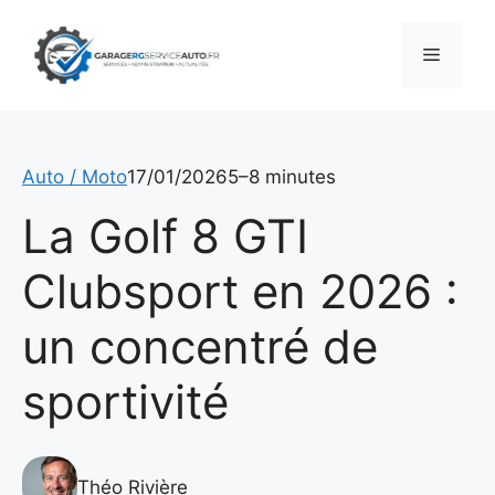
Aller
au
Menu
contenu
Auto / Moto
17/01/2026
5–8 minutes
La Golf 8 GTI
Clubsport en 2026 :
un concentré de
sportivité
Théo Rivière