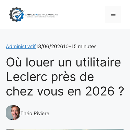
Aller
au
Menu
contenu
Administratif
13/06/2026
10–15 minutes
Où louer un utilitaire
Leclerc près de
chez vous en 2026 ?
Théo Rivière