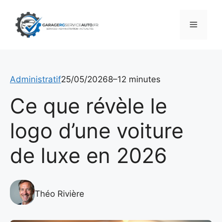
Aller
au
Menu
contenu
Administratif
25/05/2026
8–12 minutes
Ce que révèle le
logo d’une voiture
de luxe en 2026
Théo Rivière