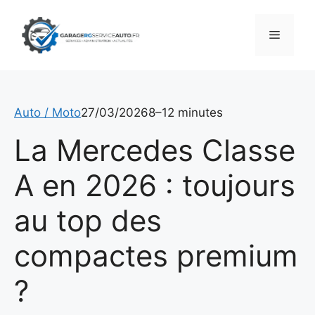
Aller
au
Menu
contenu
Auto / Moto
27/03/2026
8–12 minutes
La Mercedes Classe
A en 2026 : toujours
au top des
compactes premium
?