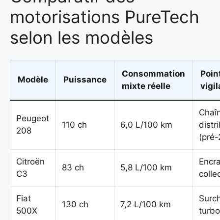
motorisations PureTech
selon les modèles
Consommation
Poin
Modèle
Puissance
mixte réelle
vigi
Chaî
Peugeot
110 ch
6,0 L/100 km
distr
208
(pré
Citroën
Encr
83 ch
5,8 L/100 km
C3
colle
Fiat
Surc
130 ch
7,2 L/100 km
500X
turb