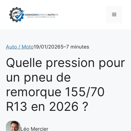
Aller
au
Menu
contenu
Auto / Moto
19/01/2026
5–7 minutes
Quelle pression pour
un pneu de
remorque 155/70
R13 en 2026 ?
Léo Mercier