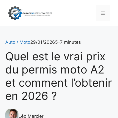
Aller
au
Menu
contenu
Auto / Moto
29/01/2026
5–7 minutes
Quel est le vrai prix
du permis moto A2
et comment l’obtenir
en 2026 ?
Léo Mercier