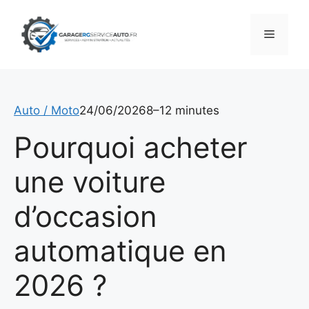
Aller
au
Menu
contenu
Auto / Moto
24/06/2026
8–12 minutes
Pourquoi acheter
une voiture
d’occasion
automatique en
2026 ?