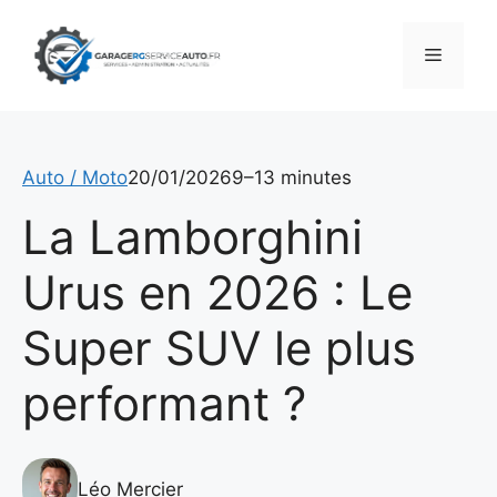
Aller
au
Menu
contenu
Auto / Moto
20/01/2026
9–13 minutes
La Lamborghini
Urus en 2026 : Le
Super SUV le plus
performant ?
Léo Mercier