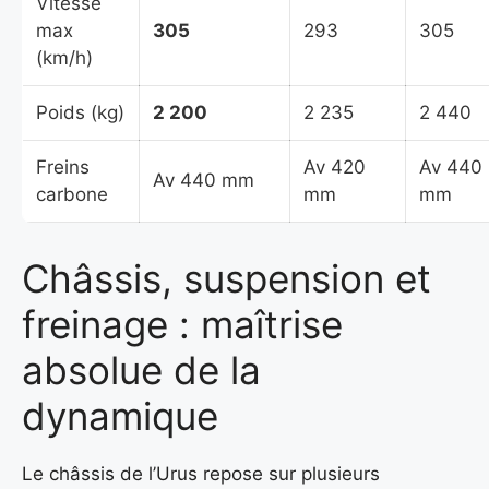
Vitesse
max
305
293
305
(km/h)
Poids (kg)
2 200
2 235
2 440
Freins
Av 420
Av 440
Av 440 mm
carbone
mm
mm
Châssis, suspension et
freinage : maîtrise
absolue de la
dynamique
Le châssis de l’Urus repose sur plusieurs